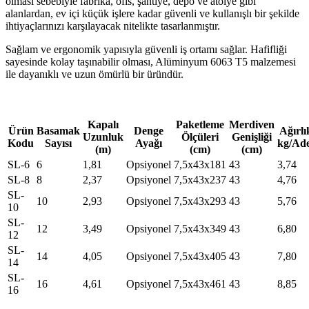
olması sebebiyle fabrika, ofis, şantiye, depo ve atölye gibi
alanlardan, ev içi küçük işlere kadar güvenli ve kullanışlı bir şekilde
ihtiyaçlarınızı karşılayacak nitelikte tasarlanmıştır.
Sağlam ve ergonomik yapısıyla güvenli iş ortamı sağlar. Hafifliği
sayesinde kolay taşınabilir olması, Alüminyum 6063 T5 malzemesi
ile dayanıklı ve uzun ömürlü bir üründür.
Kapalı
Paketleme
Merdiven
Ürün
Basamak
Denge
Ağırlı
Uzunluk
Ölçüleri
Genişliği
Kodu
Sayısı
Ayağı
kg/Ad
(m)
(cm)
(cm)
SL-6
6
1,81
Opsiyonel
7,5x43x181
43
3,74
SL-8
8
2,37
Opsiyonel
7,5x43x237
43
4,76
SL-
10
2,93
Opsiyonel
7,5x43x293
43
5,76
10
SL-
12
3,49
Opsiyonel
7,5x43x349
43
6,80
12
SL-
14
4,05
Opsiyonel
7,5x43x405
43
7,80
14
SL-
16
4,61
Opsiyonel
7,5x43x461
43
8,85
16