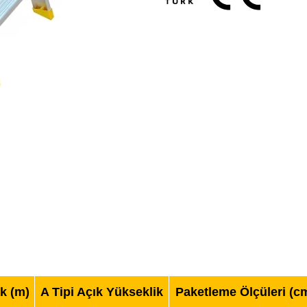
k (m)
A Tipi Açık Yükseklik
Paketleme Ölçüleri (c