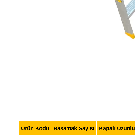
Ürün Kodu
Basamak Sayısı
Kapalı Uzunlu