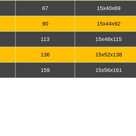
67
15x40x69
90
15x44x92
113
15x48x115
136
15x52x138
159
15x56x161