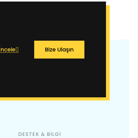
İncele
Bize Ulaşın
DESTEK & BİLGİ