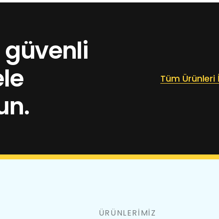
n güvenli
le
Tüm Ürünleri 
un.
ÜRÜNLERİMİZ