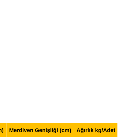
m)
Merdiven Genişliği (cm)
Ağırlık kg/Adet