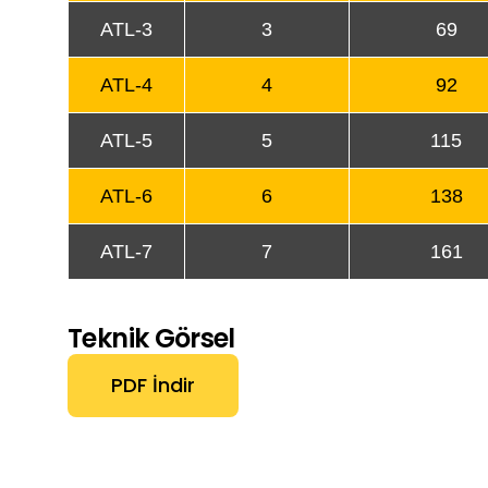
ATL-3
3
69
ATL-4
4
92
ATL-5
5
115
ATL-6
6
138
ATL-7
7
161
Teknik Görsel
PDF İndir