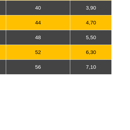
40
3,90
44
4,70
48
5,50
52
6,30
56
7,10